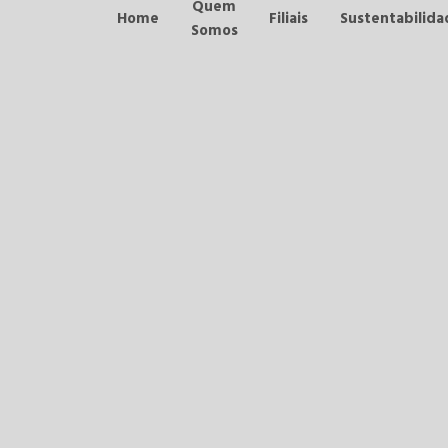
Quem
Home
Filiais
Sustentabilida
Somos