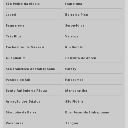
São Pedro da Aldeia
Itaperuna
Japeri
Barra do Piraí
Saquarema
Seropédica
Três Rios
Valença
Cachoeiras de Macacu
Rio Bonito
Guapimirim
Casimiro de Abreu
São Francisco de Itabapoana
Paraty
Paraíba do Sul
Paracambi
Santo Antônio de Pádua
Mangaratiba
Armação dos Búzios
São Fidélis
São João da Barra
Bom Jesus do Itabapoana
Vassouras
Tanguá