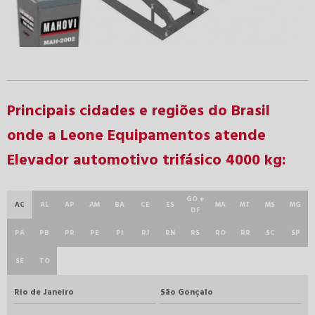
Principais cidades e regiões do Brasil
onde a Leone Equipamentos atende
Elevador automotivo trifásico 4000 kg:
GO e
AC
AL
AP
AM
BA
CE
ES
MA
MT
MS
MG
DF
PA
PB
PR
PE
PI
RJ
RN
RS
RO
RR
SC
SP
SE
TO
Rio de Janeiro
São Gonçalo