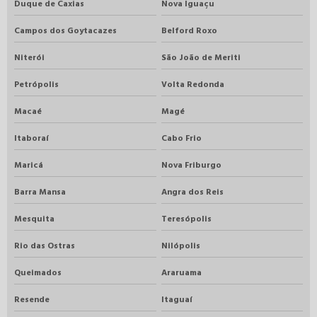
Duque de Caxias
Nova Iguaçu
Campos dos Goytacazes
Belford Roxo
Niterói
São João de Meriti
Petrópolis
Volta Redonda
Macaé
Magé
Itaboraí
Cabo Frio
Maricá
Nova Friburgo
Barra Mansa
Angra dos Reis
Mesquita
Teresópolis
Rio das Ostras
Nilópolis
Queimados
Araruama
Resende
Itaguaí