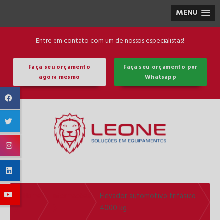
MENU
Entre em contato com um de nossos especialistas!
Faça seu orçamento
Faça seu orçamento por
agora mesmo
Whatsapp
Home
Informações
Elevador automotivo trifásico
❱
❱
4000 kg