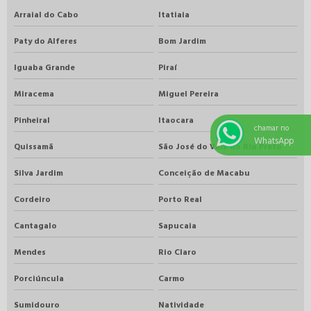
Arraial do Cabo
Itatiaia
Paty do Alferes
Bom Jardim
Iguaba Grande
Piraí
Miracema
Miguel Pereira
Pinheiral
Itaocara
chamar no
WhatsApp
Quissamã
São José do Vale do Rio Preto
Silva Jardim
Conceição de Macabu
Cordeiro
Porto Real
Cantagalo
Sapucaia
Mendes
Rio Claro
Porciúncula
Carmo
Sumidouro
Natividade