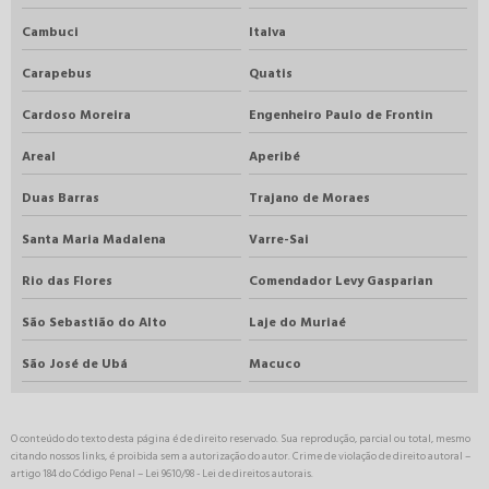
Cambuci
Italva
Carapebus
Quatis
Cardoso Moreira
Engenheiro Paulo de Frontin
Areal
Aperibé
Duas Barras
Trajano de Moraes
Santa Maria Madalena
Varre-Sai
Rio das Flores
Comendador Levy Gasparian
São Sebastião do Alto
Laje do Muriaé
São José de Ubá
Macuco
O conteúdo do texto desta página é de direito reservado. Sua reprodução, parcial ou total, mesmo
citando nossos links, é proibida sem a autorização do autor. Crime de violação de direito autoral –
artigo 184 do Código Penal –
Lei 9610/98 - Lei de direitos autorais
.